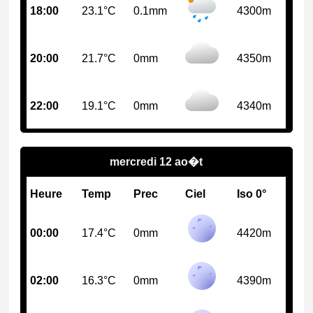
18:00
23.1°C
0.1mm
4300m
20:00
21.7°C
0mm
4350m
22:00
19.1°C
0mm
4340m
mercredi 12 ao�t
Heure
Temp
Prec
Ciel
Iso 0°
00:00
17.4°C
0mm
4420m
02:00
16.3°C
0mm
4390m