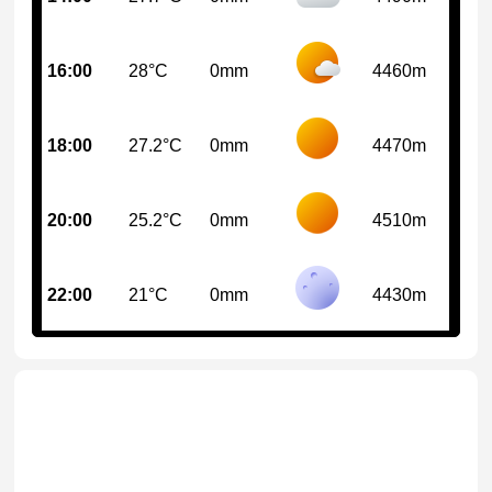
16:00
28°C
0mm
4460m
18:00
27.2°C
0mm
4470m
20:00
25.2°C
0mm
4510m
22:00
21°C
0mm
4430m