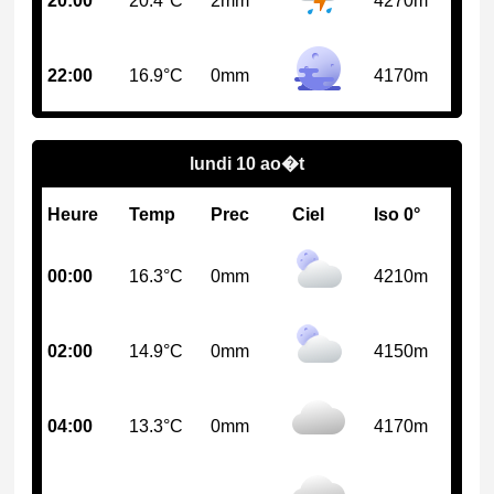
20:00
20.4°C
2mm
4270m
22:00
16.9°C
0mm
4170m
lundi 10 ao�t
Heure
Temp
Prec
Ciel
Iso 0°
00:00
16.3°C
0mm
4210m
02:00
14.9°C
0mm
4150m
04:00
13.3°C
0mm
4170m