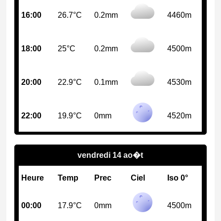
16:00
26.7°C
0.2mm
4460m
18:00
25°C
0.2mm
4500m
20:00
22.9°C
0.1mm
4530m
22:00
19.9°C
0mm
4520m
vendredi 14 ao�t
Heure
Temp
Prec
Ciel
Iso 0°
00:00
17.9°C
0mm
4500m