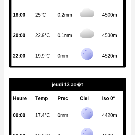
18:00
25°C
0.2mm
4500m
20:00
22.9°C
0.1mm
4530m
22:00
19.9°C
0mm
4520m
jeudi 13 ao�t
Heure
Temp
Prec
Ciel
Iso 0°
00:00
17.4°C
0mm
4420m