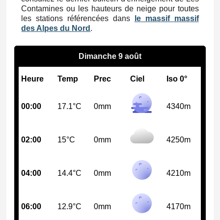
Contamines ou les hauteurs de neige pour toutes
les stations référencées dans
le massif massif
des Alpes du Nord
.
Dimanche 9 août
Heure
Temp
Prec
Ciel
Iso 0°
00:00
17.1°C
0mm
4340m
02:00
15°C
0mm
4250m
04:00
14.4°C
0mm
4210m
06:00
12.9°C
0mm
4170m