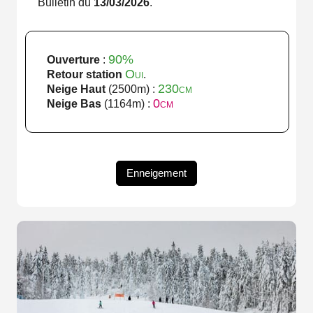
Bulletin du
13/03/2026
.
90%
Ouverture
:
Oui
Retour station
.
230cm
Neige Haut
(2500m) :
0cm
Neige Bas
(1164m) :
Enneigement