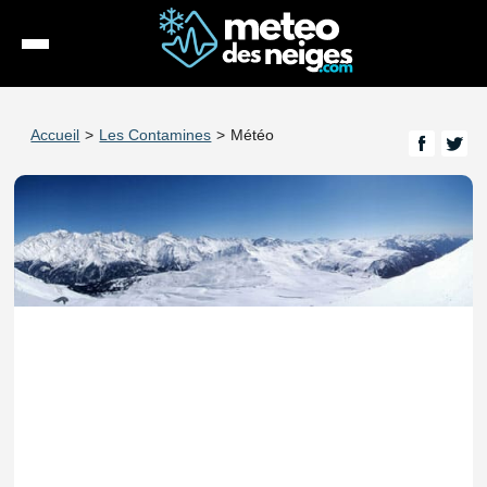
Météo
Accueil
>
Les Contamines
>
Météo
Enneigement
Stations
Webcams
Séjours
Espace Pro