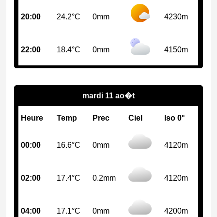
20:00
24.2°C
0mm
4230m
22:00
18.4°C
0mm
4150m
mardi 11 ao�t
Heure
Temp
Prec
Ciel
Iso 0°
00:00
16.6°C
0mm
4120m
02:00
17.4°C
0.2mm
4120m
04:00
17.1°C
0mm
4200m