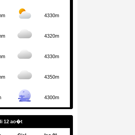
mm
4330m
mm
4320m
mm
4330m
mm
4350m
m
4300m
i 12 ao�t