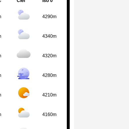
c
Ciel
Iso 0°
m
4290m
m
4340m
m
4320m
m
4280m
m
4210m
m
4160m