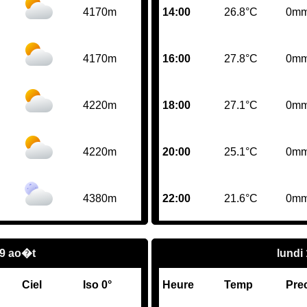
4170m
14:00
26.8°C
0m
4170m
16:00
27.8°C
0m
4220m
18:00
27.1°C
0m
4220m
20:00
25.1°C
0m
4380m
22:00
21.6°C
0m
9 ao�t
lundi
Ciel
Iso 0°
Heure
Temp
Pre