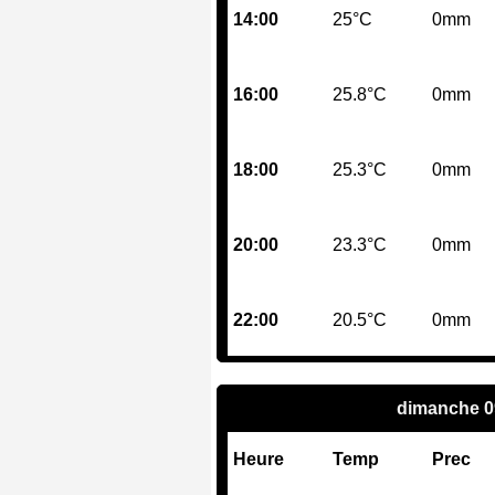
14:00
25°C
0mm
16:00
25.8°C
0mm
18:00
25.3°C
0mm
20:00
23.3°C
0mm
22:00
20.5°C
0mm
dimanche 0
Heure
Temp
Prec