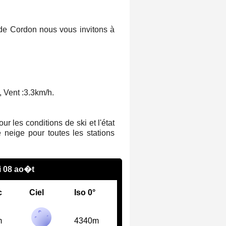
 de Cordon nous vous invitons à
 Vent :
3.3km/h
.
 les conditions de ski et l'état
 neige pour toutes les stations
 08 ao�t
c
Ciel
Iso 0°
m
4340m