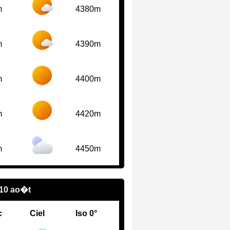
m
4380m
m
4390m
m
4400m
m
4420m
m
4450m
 10 ao�t
c
Ciel
Iso 0°