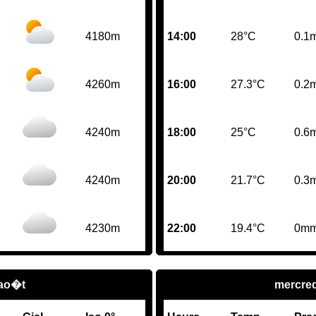
4180m
14:00
28°C
0.1
4260m
16:00
27.3°C
0.2
4240m
18:00
25°C
0.6
4240m
20:00
21.7°C
0.3
4230m
22:00
19.4°C
0m
 ao�t
mercred