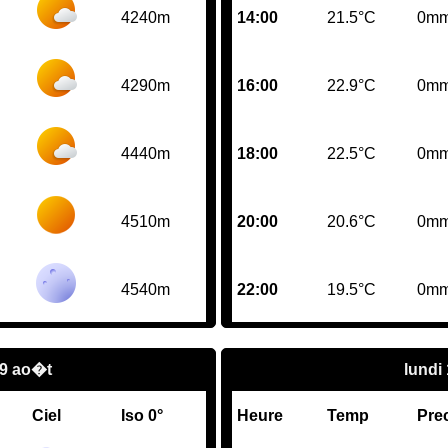
4240m
14:00
21.5°C
0m
4290m
16:00
22.9°C
0m
4440m
18:00
22.5°C
0m
4510m
20:00
20.6°C
0m
4540m
22:00
19.5°C
0m
9 ao�t
lundi
Ciel
Iso 0°
Heure
Temp
Pre