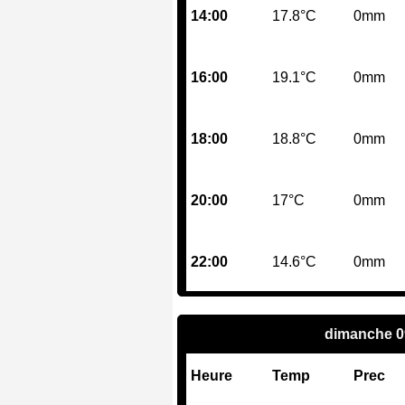
14:00
17.8°C
0mm
16:00
19.1°C
0mm
18:00
18.8°C
0mm
20:00
17°C
0mm
22:00
14.6°C
0mm
dimanche 0
Heure
Temp
Prec