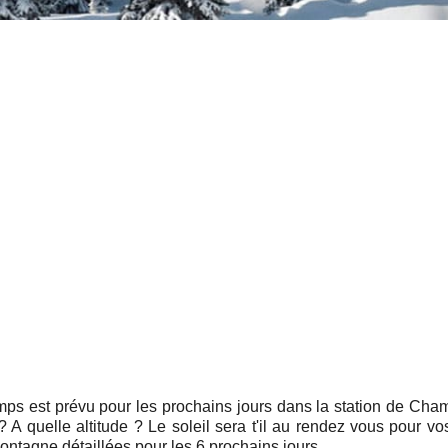
mps est prévu pour les prochains jours dans la station de Cha
 ? A quelle altitude ? Le soleil sera t'il au rendez vous pour v
ntagne détaillées pour les 6 prochains jours .