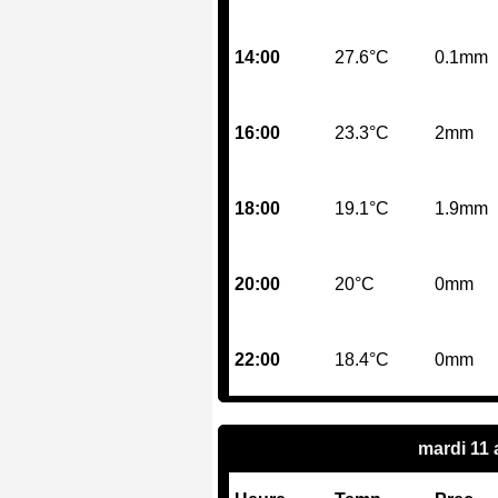
14:00
27.6°C
0.1mm
16:00
23.3°C
2mm
18:00
19.1°C
1.9mm
20:00
20°C
0mm
22:00
18.4°C
0mm
mardi 11