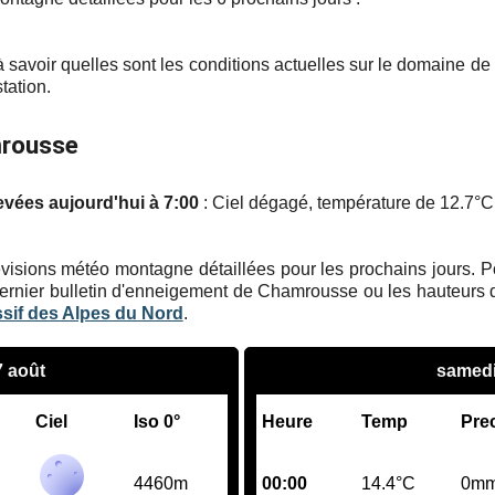
 savoir quelles sont les conditions actuelles sur le domaine 
tation.
mrousse
evées aujourd'hui à 7:00
: Ciel dégagé, température de 12.7°C,
visions météo montagne détaillées pour les prochains jours. Pour
ernier bulletin d'enneigement de Chamrousse ou les hauteurs d
ssif des Alpes du Nord
.
7 août
samedi
Ciel
Iso 0°
Heure
Temp
Pre
4460m
00:00
14.4°C
0m