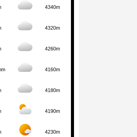
m
4340m
m
4320m
m
4260m
mm
4160m
m
4180m
m
4190m
m
4230m