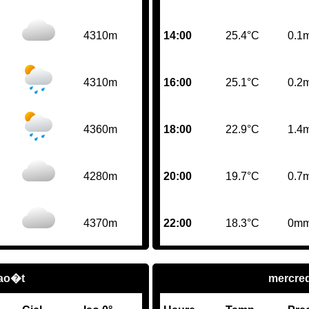
4310m
14:00
25.4°C
0.1
4310m
16:00
25.1°C
0.2
4360m
18:00
22.9°C
1.4
4280m
20:00
19.7°C
0.7
4370m
22:00
18.3°C
0m
 ao�t
mercred