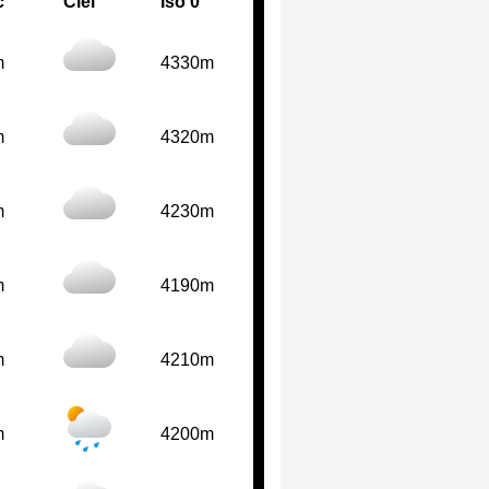
c
Ciel
Iso 0°
m
4330m
m
4320m
m
4230m
m
4190m
m
4210m
m
4200m