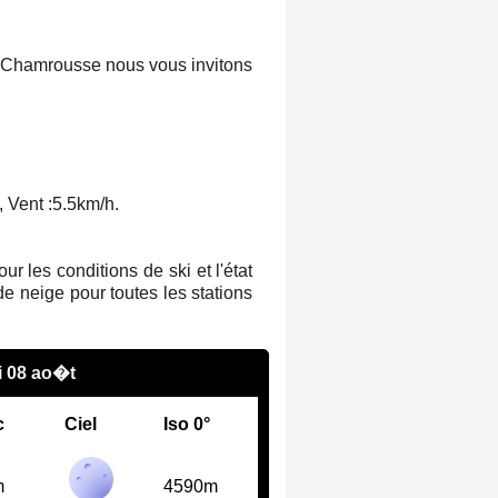
de Chamrousse nous vous invitons
 Vent :
5.5km/h
.
 les conditions de ski et l'état
e neige pour toutes les stations
 08 ao�t
c
Ciel
Iso 0°
m
4590m