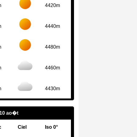
m
4420m
m
4440m
m
4480m
m
4460m
m
4430m
 10 ao�t
c
Ciel
Iso 0°