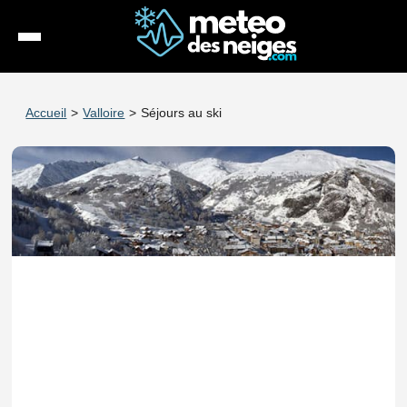
Météo
Accueil
>
Valloire
>
Séjours au ski
Enneigement
Stations
Webcams
Séjours
Espace Pro