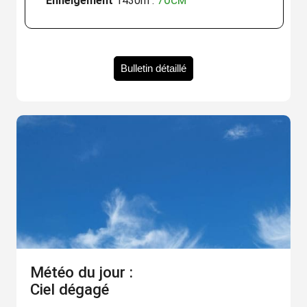
70cm
Enneigement
1430m :
Bulletin détaillé
Météo du jour :
Ciel dégagé