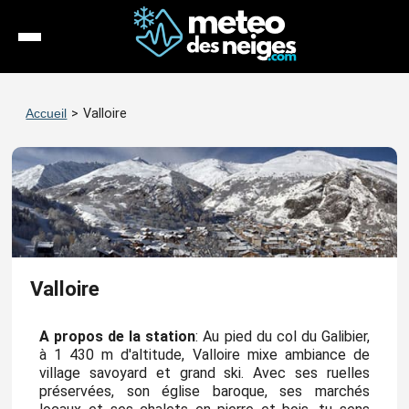
Météo
Accueil
>
Valloire
Enneigement
Stations
Webcams
Séjours
Valloire
Espace Pro
A propos de la station
: Au pied du col du Galibier,
à 1 430 m d'altitude, Valloire mixe ambiance de
village savoyard et grand ski. Avec ses ruelles
préservées, son église baroque, ses marchés