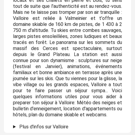
locaux et ses chalets en pierre et bois, tu sens
tout de suite que l'authenticité est au rendez-vous.
Mais ne te laisse pas tromper par son air tranquille :
Valloire est reliée à Valmeinier et t'offre un
domaine skiable de 160 km de pistes, de 1 430 à 2
750 m d'altitude. Tu skies entre combes sauvages,
larges pistes ensoleillées, zones ludiques et beaux
tracés en forêt. Le panorama sur les sommets du
massif des Cerces est spectaculaire, surtout
depuis le Grand Plateau. La station est aussi
connue pour son dynamisme : sculptures sur neige
(festival en Janvier), animations, événements
familiaux et bonne ambiance en terrasse après une
journée sur les skis. Que tu viennes pour la glisse, la
vibe village ou les grands espaces, Valloire a tout
pour te faire passer un séjour sympa... Voici
quelques informations utiles pour vous aider à
preparer ton séjour à Valloire: Météo des neiges et
bulletin d'enneigement, location d'appartements ou
hôtels, plan du domaine skiable et webcams.
Plus d'infos sur Valloire