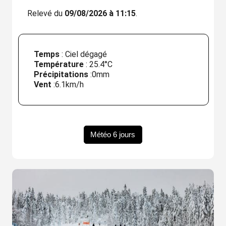
Relevé du
09/08/2026 à 11:15
.
Temps
: Ciel dégagé
Température
:
25.4°C
Précipitations
:
0mm
Vent
:
6.1km/h
Météo 6 jours