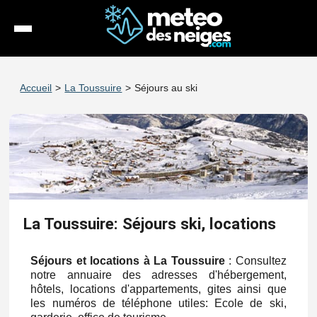
Météo
Accueil
>
La Toussuire
>
Séjours au ski
Enneigement
Stations
Webcams
Séjours
La Toussuire: Séjours ski, locations
Espace Pro
Séjours et locations à La Toussuire
: Consultez
notre annuaire des adresses d'hébergement,
hôtels, locations d'appartements, gites ainsi que
les numéros de téléphone utiles: Ecole de ski,