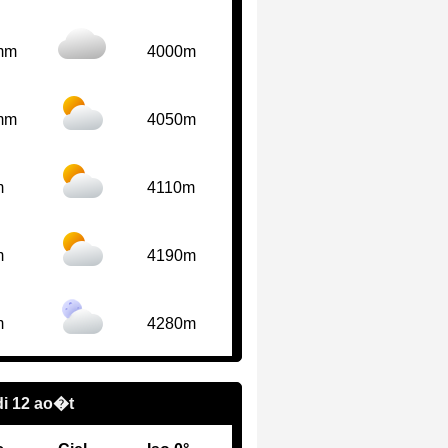
mm
4000m
mm
4050m
m
4110m
m
4190m
m
4280m
i 12 ao�t