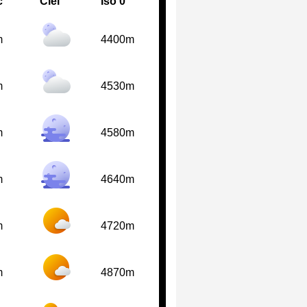
c
Ciel
Iso 0°
m
4400m
m
4530m
m
4580m
m
4640m
m
4720m
m
4870m