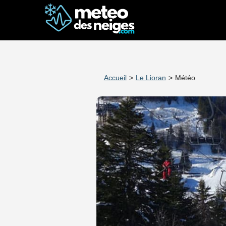
Accueil
>
Le Lioran
>
Météo