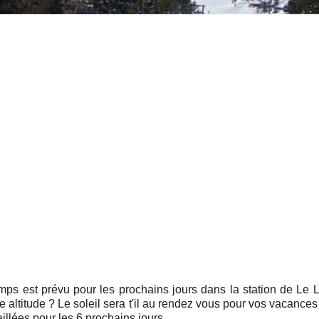
mps est prévu pour les prochains jours dans la station de Le L
lle altitude ? Le soleil sera t'il au rendez vous pour vos vacanc
llées pour les 6 prochains jours .