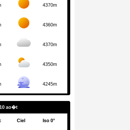
m
4370m
m
4360m
m
4370m
m
4350m
m
4245m
 10 ao�t
c
Ciel
Iso 0°