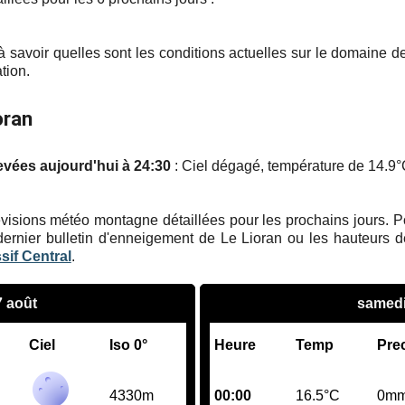
 savoir quelles sont les conditions actuelles sur le domaine d
tion.
oran
evées aujourd'hui à 24:30
: Ciel dégagé, température de 14.9°C
visions météo montagne détaillées pour les prochains jours. Pour
dernier bulletin d'enneigement de Le Lioran ou les hauteurs de
sif Central
.
7 août
samedi
Ciel
Iso 0°
Heure
Temp
Pre
4330m
00:00
16.5°C
0m