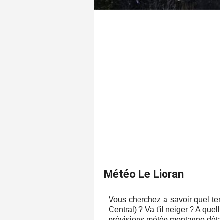
Météo Le Lioran
Vous cherchez à savoir quel te
Central) ? Va t'il neiger ? A que
prévisions météo montagne détai