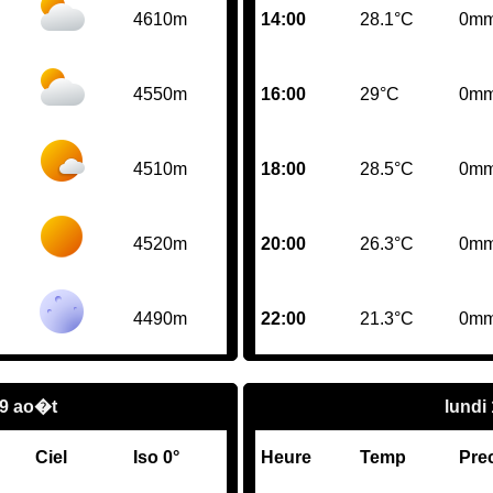
4610m
14:00
28.1°C
0m
4550m
16:00
29°C
0m
4510m
18:00
28.5°C
0m
4520m
20:00
26.3°C
0m
4490m
22:00
21.3°C
0m
9 ao�t
lundi
Ciel
Iso 0°
Heure
Temp
Pre