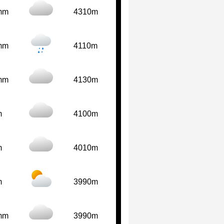
mm
4310m
mm
4110m
mm
4130m
m
4100m
m
4010m
m
3990m
mm
3990m