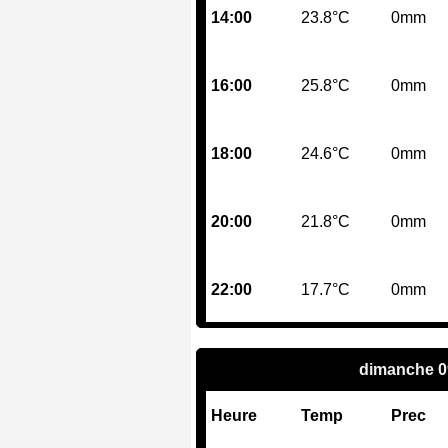
14:00
23.8°C
0mm
16:00
25.8°C
0mm
18:00
24.6°C
0mm
20:00
21.8°C
0mm
22:00
17.7°C
0mm
dimanche 0
Heure
Temp
Prec