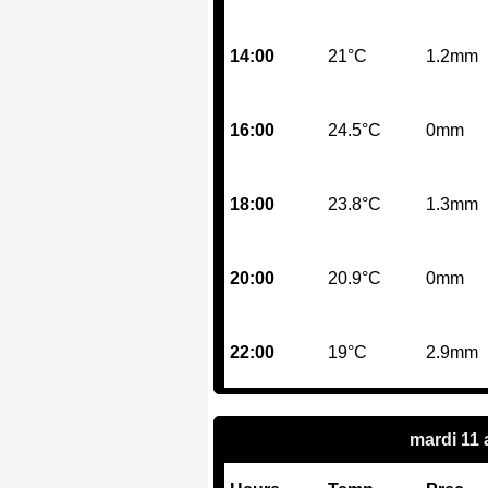
14:00
21°C
1.2mm
16:00
24.5°C
0mm
18:00
23.8°C
1.3mm
20:00
20.9°C
0mm
22:00
19°C
2.9mm
mardi 11