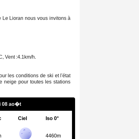
e Le Lioran nous vous invitons à
, Vent :
4.1km/h
.
 les conditions de ski et l'état
 neige pour toutes les stations
 08 ao�t
c
Ciel
Iso 0°
m
4460m