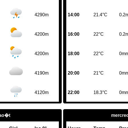
4290m
14:00
21.4°C
0.2
4200m
16:00
22°C
0.2
4200m
18:00
22°C
0m
4190m
20:00
21°C
0m
4120m
22:00
18.3°C
0m
 ao�t
mercred