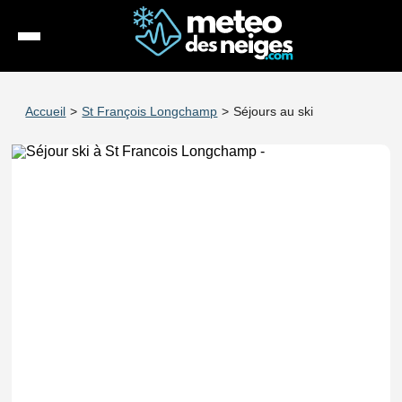
Météo
Accueil
>
St François Longchamp
>
Séjours au ski
Enneigement
Stations
Webcams
Séjours
Espace Pro