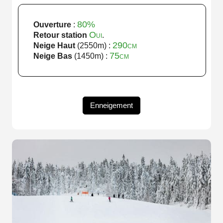
80%
Ouverture
:
Oui
Retour station
.
290cm
Neige Haut
(2550m) :
75cm
Neige Bas
(1450m) :
Enneigement