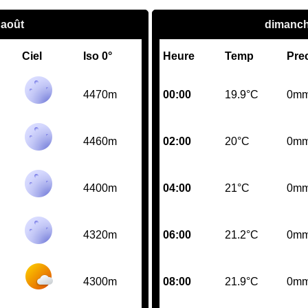
 août
dimanch
Ciel
Iso 0°
Heure
Temp
Pre
4470m
00:00
19.9°C
0m
4460m
02:00
20°C
0m
4400m
04:00
21°C
0m
4320m
06:00
21.2°C
0m
4300m
08:00
21.9°C
0m