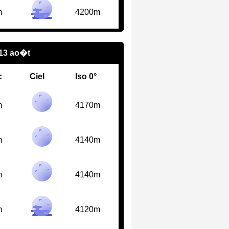
m
4200m
 13 ao�t
c
Ciel
Iso 0°
m
4170m
m
4140m
m
4140m
m
4120m