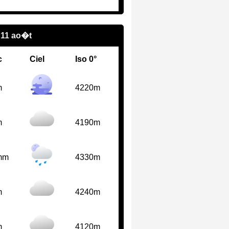
 11 ao�t
c
Ciel
Iso 0°
m
4220m
m
4190m
mm
4330m
m
4240m
m
4120m