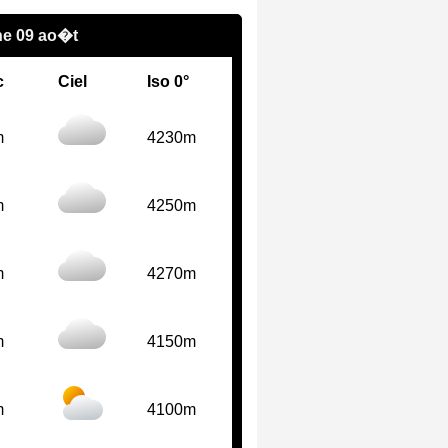
e 09 ao�t
c
Ciel
Iso 0°
m
4230m
m
4250m
m
4270m
m
4150m
m
4100m