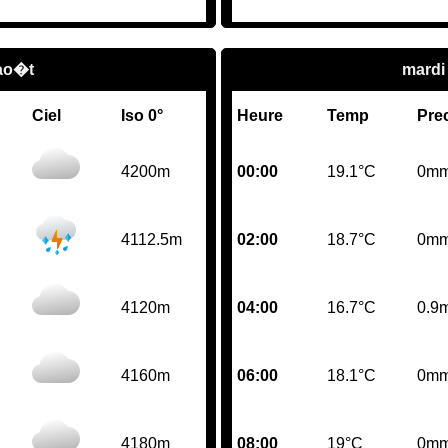
 ao�t
mardi
Ciel
Iso 0°
Heure
Temp
Pre
4200m
00:00
19.1°C
0m
4112.5m
02:00
18.7°C
0m
4120m
04:00
16.7°C
0.9
4160m
06:00
18.1°C
0m
4180m
08:00
19°C
0m