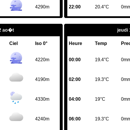
4290m
22:00
20.4°C
0m
2 ao�t
jeudi
Ciel
Iso 0°
Heure
Temp
Pre
4220m
00:00
19.4°C
0m
4190m
02:00
19.3°C
0m
4330m
04:00
19°C
0m
4240m
06:00
19.3°C
0m