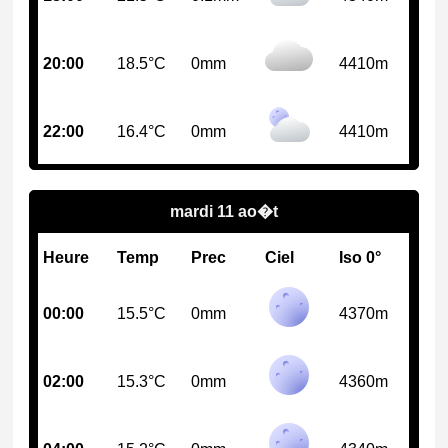
20:00
18.5°C
0mm
4410m
22:00
16.4°C
0mm
4410m
mardi 11 ao�t
Heure
Temp
Prec
Ciel
Iso 0°
00:00
15.5°C
0mm
4370m
02:00
15.3°C
0mm
4360m