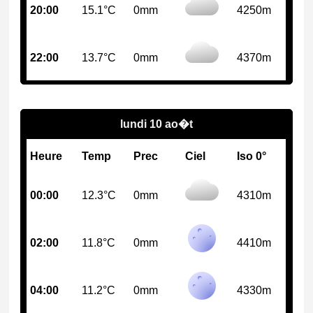
20:00
15.1°C
0mm
4250m
22:00
13.7°C
0mm
4370m
lundi 10 ao�t
Heure
Temp
Prec
Ciel
Iso 0°
00:00
12.3°C
0mm
4310m
02:00
11.8°C
0mm
4410m
04:00
11.2°C
0mm
4330m