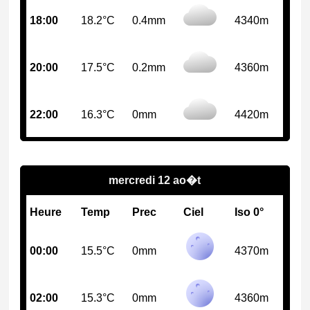
18:00
18.2°C
0.4mm
4340m
20:00
17.5°C
0.2mm
4360m
22:00
16.3°C
0mm
4420m
mercredi 12 ao�t
Heure
Temp
Prec
Ciel
Iso 0°
00:00
15.5°C
0mm
4370m
02:00
15.3°C
0mm
4360m