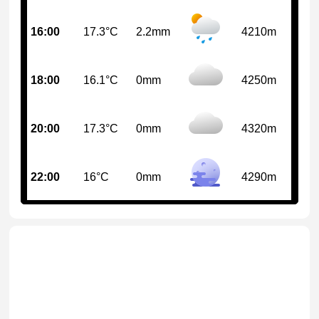
16:00
17.3°C
2.2mm
4210m
18:00
16.1°C
0mm
4250m
20:00
17.3°C
0mm
4320m
22:00
16°C
0mm
4290m