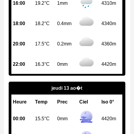
16:00
19.2°C
1mm
4310m
18:00
18.2°C
0.4mm
4340m
20:00
17.5°C
0.2mm
4360m
22:00
16.3°C
0mm
4420m
jeudi 13 ao�t
Heure
Temp
Prec
Ciel
Iso 0°
00:00
15.5°C
0mm
4420m