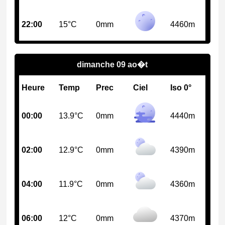
22:00
15°C
0mm
4460m
dimanche 09 ao�t
Heure
Temp
Prec
Ciel
Iso 0°
00:00
13.9°C
0mm
4440m
02:00
12.9°C
0mm
4390m
04:00
11.9°C
0mm
4360m
06:00
12°C
0mm
4370m