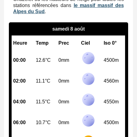
stations référencées dans
le massif massif des
Alpes du Sud
.
samedi 8 août
Heure
Temp
Prec
Ciel
Iso 0°
00:00
12.6°C
0mm
4500m
02:00
11.1°C
0mm
4560m
04:00
11.5°C
0mm
4550m
06:00
10.7°C
0mm
4500m