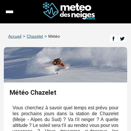
Météo
Accueil
>
Chazelet
>
Météo
Enneigement
Stations
Webcams
Séjours
Météo Chazelet
Espace Pro
Vous cherchez à savoir quel temps est prévu pour
les prochains jours dans la station de Chazelet
(Meije - Alpes du Sud) ? Va t'il neiger ? A quelle
altitude ? Le soleil sera t'il au rendez vous pour vos