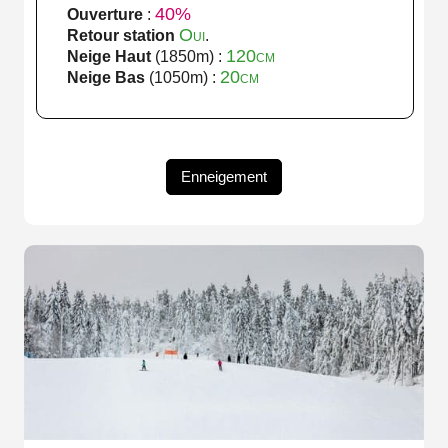
40%
Ouverture
:
Oui
Retour station
.
120cm
Neige Haut
(1850m) :
20cm
Neige Bas
(1050m) :
Enneigement