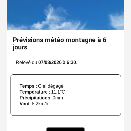
Prévisions météo montagne à 6
jours
Relevé du
07/08/2026 à 6:30
.
Temps
: Ciel dégagé
Température
:
11.1°C
Précipitations
:
0mm
Vent
:
8.2km/h