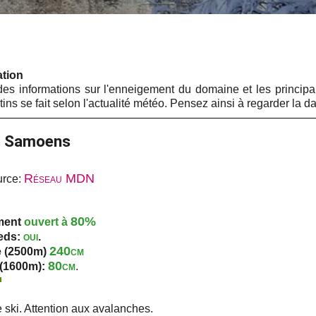
ation
des informations sur l'enneigement du domaine et les princip
ns se fait selon l'actualité météo. Pensez ainsi à regarder la da
ge Samoens
Réseau MDN
urce:
80%
ement
ouvert à
oui
ieds:
.
240cm
e (2500m)
80cm
 (1600m):
.
 ski. Attention aux avalanches.