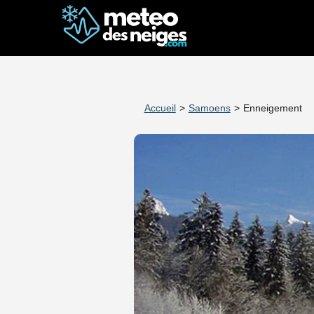
Accueil
>
Samoens
>
Enneigement