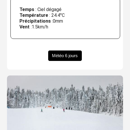
Temps
: Ciel dégagé
Température
:
24.4°C
Précipitations
:
0mm
Vent
:
1.5km/h
Météo 6 jours