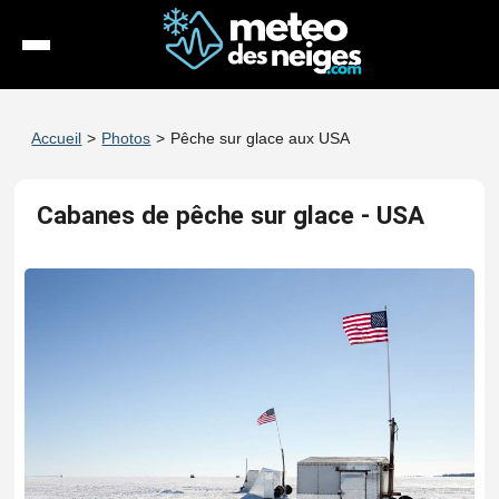
Météo
Accueil
>
Photos
>
Pêche sur glace aux USA
Enneigement
Cabanes de pêche sur glace - USA
Stations
Webcams
Séjours
Espace Pro