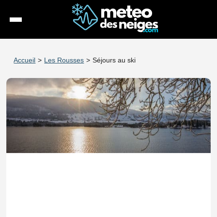
Météo
Accueil
>
Les Rousses
>
Séjours au ski
Enneigement
Stations
Webcams
Séjours
Espace Pro