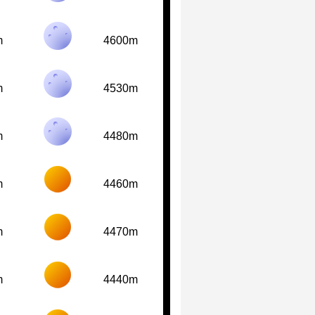
m
4600m
m
4530m
m
4480m
m
4460m
m
4470m
m
4440m