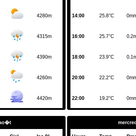
4280m
14:00
25.8°C
0m
4315m
16:00
25.7°C
0.2
4390m
18:00
23.9°C
0.1
4260m
20:00
22.2°C
0m
4420m
22:00
19.2°C
0m
 ao�t
mercred