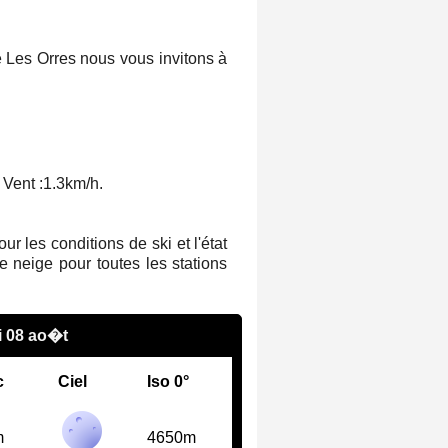
e Les Orres nous vous invitons à
Vent :
1.3km/h
.
 les conditions de ski et l'état
 neige pour toutes les stations
 08 ao�t
c
Ciel
Iso 0°
m
4650m