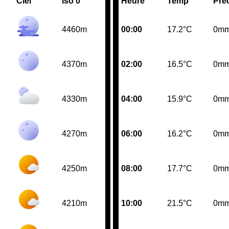
Ciel
Iso 0°
Heure
Temp
Pre
4460m
00:00
17.2°C
0m
4370m
02:00
16.5°C
0m
4330m
04:00
15.9°C
0m
4270m
06:00
16.2°C
0m
4250m
08:00
17.7°C
0m
4210m
10:00
21.5°C
0m