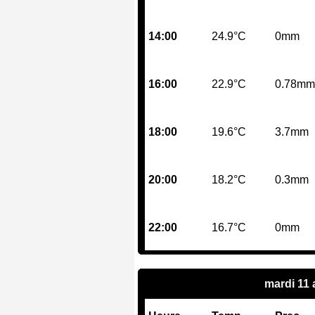
14:00
24.9°C
0mm
16:00
22.9°C
0.78mm
18:00
19.6°C
3.7mm
20:00
18.2°C
0.3mm
22:00
16.7°C
0mm
mardi 11