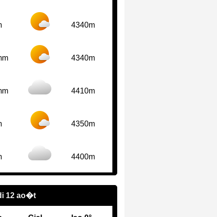
m
4340m
mm
4340m
mm
4410m
m
4350m
m
4400m
i 12 ao�t