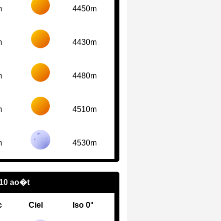
m
4450m
m
4430m
m
4480m
m
4510m
m
4530m
 10 ao�t
c
Ciel
Iso 0°