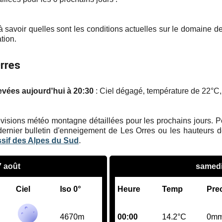
 savoir quelles sont les conditions actuelles sur le domaine d
tion.
rres
evées aujourd'hui à 20:30
: Ciel dégagé, température de 22°C, 
visions météo montagne détaillées pour les prochains jours. Pour
dernier bulletin d'enneigement de Les Orres ou les hauteurs de
ssif des Alpes du Sud
.
7 août
samedi
Ciel
Iso 0°
Heure
Temp
Pre
4670m
00:00
14.2°C
0m