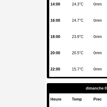
14:00
24.3°C
0mm
16:00
24.7°C
0mm
18:00
23.9°C
0mm
20:00
20.5°C
0mm
22:00
15.7°C
0mm
dimanche 0
Heure
Temp
Prec