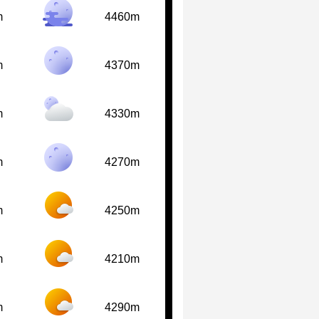
m
4460m
m
4370m
m
4330m
m
4270m
m
4250m
m
4210m
m
4290m