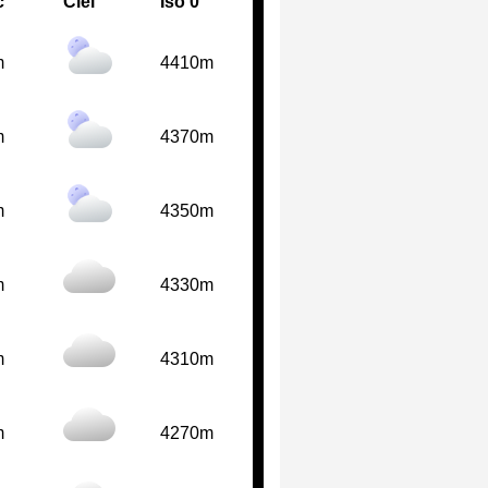
c
Ciel
Iso 0°
m
4410m
m
4370m
m
4350m
m
4330m
m
4310m
m
4270m