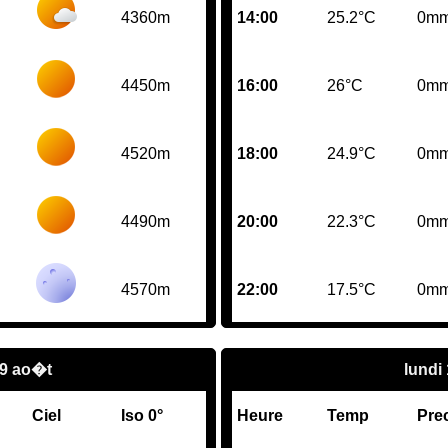
4360m
14:00
25.2°C
0m
4450m
16:00
26°C
0m
4520m
18:00
24.9°C
0m
4490m
20:00
22.3°C
0m
4570m
22:00
17.5°C
0m
9 ao�t
lundi
Ciel
Iso 0°
Heure
Temp
Pre