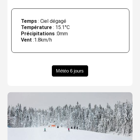
Temps
: Ciel dégagé
Température
:
15.1°C
Précipitations
:
0mm
Vent
:
1.8km/h
Météo 6 jours