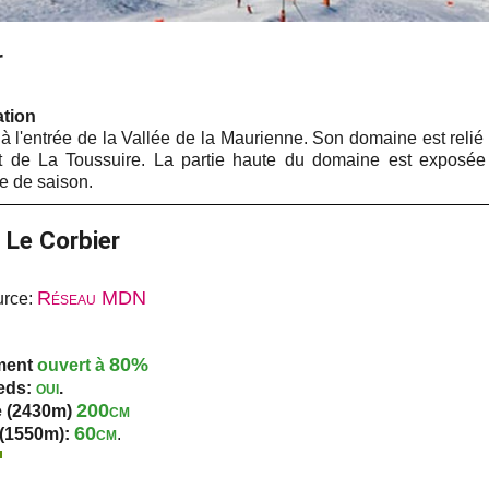
r
ation
 à l'entrée de la Vallée de la Maurienne. Son domaine est relié
et de La Toussuire. La partie haute du domaine est exposée 
e de saison.
 Le Corbier
Réseau MDN
urce:
80%
ement
ouvert à
oui
ieds:
.
200cm
e (2430m)
60cm
 (1550m):
.