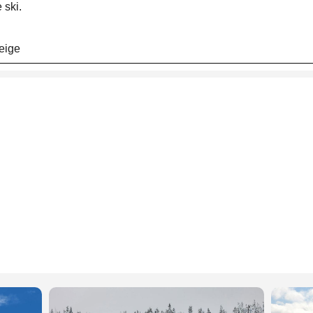
 ski.
eige