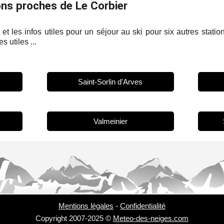
ns proches de Le Corbier
et les infos utiles pour un séjour au ski pour six autres stati
s utiles ...
Saint-Sorlin d'Arves
Valmeinier
Mentions légales
-
Confidentialité
Copyright 2007-2025 ©
Meteo-des-neiges.com