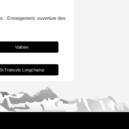
ons : Enneigement, ouverture des
Valloire
St Francois Longchamp