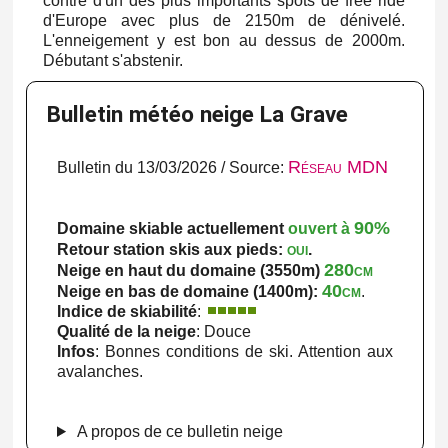
contre d'un des plus importants spots de free ride
d'Europe avec plus de 2150m de dénivelé.
L'enneigement y est bon au dessus de 2000m.
Débutant s'abstenir.
Bulletin météo neige La Grave
Réseau MDN
Bulletin du 13/03/2026 / Source:
90%
Domaine skiable actuellement
ouvert à
oui
Retour station skis aux pieds:
.
280cm
Neige en haut du domaine (3550m)
40cm
Neige en bas de domaine (1400m):
.
Indice de skiabilité
:
Qualité de la neige
: Douce
Infos
: Bonnes conditions de ski. Attention aux
avalanches.
A propos de ce bulletin neige