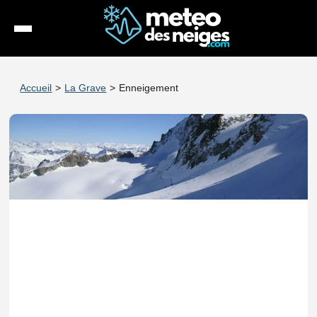
Météo
Accueil
>
La Grave
>
Enneigement
Enneigement
Stations
Webcams
Séjours
Espace Pro