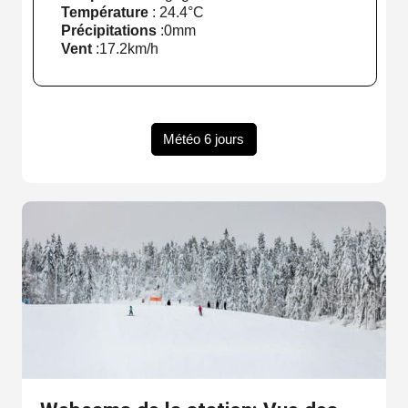
Température
:
24.4°C
Précipitations
:
0mm
Vent
:
17.2km/h
Météo 6 jours