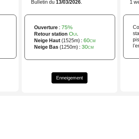
.
Bulletin du
13/03/2026
.
1 w
75%
Co
Ouverture
:
Oui
st
Retour station
.
p
60cm
Neige Haut
(1525m) :
l'
30cm
Neige Bas
(1250m) :
Enneigement