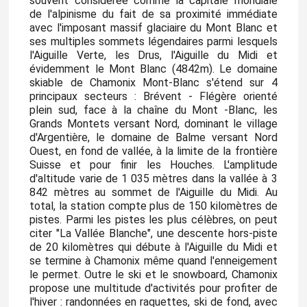
souvent considérée comme la capitale mondiale
de l'alpinisme du fait de sa proximité immédiate
avec l'imposant massif glaciaire du Mont Blanc et
ses multiples sommets légendaires parmi lesquels
l'Aiguille Verte, les Drus, l'Aiguille du Midi et
évidemment le Mont Blanc (4842m). Le domaine
skiable de Chamonix Mont-Blanc s'étend sur 4
principaux secteurs : Brévent - Flégère orienté
plein sud, face à la chaîne du Mont -Blanc, les
Grands Montets versant Nord, dominant le village
d'Argentière, le domaine de Balme versant Nord
Ouest, en fond de vallée, à la limite de la frontière
Suisse et pour finir les Houches. L'amplitude
d'altitude varie de 1 035 mètres dans la vallée à 3
842 mètres au sommet de l'Aiguille du Midi. Au
total, la station compte plus de 150 kilomètres de
pistes. Parmi les pistes les plus célèbres, on peut
citer "La Vallée Blanche", une descente hors-piste
de 20 kilomètres qui débute à l'Aiguille du Midi et
se termine à Chamonix même quand l'enneigement
le permet. Outre le ski et le snowboard, Chamonix
propose une multitude d'activités pour profiter de
l'hiver : randonnées en raquettes, ski de fond, avec