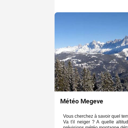
Météo Megeve
Vous cherchez à savoir quel tem
Va t'il neiger ? A quelle alti
prévisions météo montagne détai