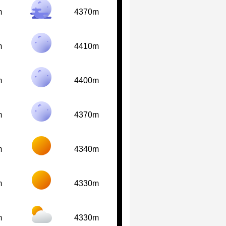
m
4370m
m
4410m
m
4400m
m
4370m
m
4340m
m
4330m
m
4330m