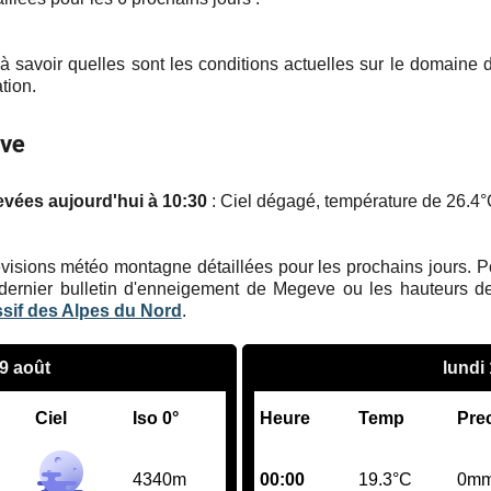
à savoir quelles sont les conditions actuelles sur le domaine
tion.
eve
evées aujourd'hui à 10:30
: Ciel dégagé, température de 26.4°C
visions météo montagne détaillées pour les prochains jours. Pour
dernier bulletin d'enneigement de Megeve ou les hauteurs de
ssif des Alpes du Nord
.
9 août
lundi
Ciel
Iso 0°
Heure
Temp
Pre
4340m
00:00
19.3°C
0m