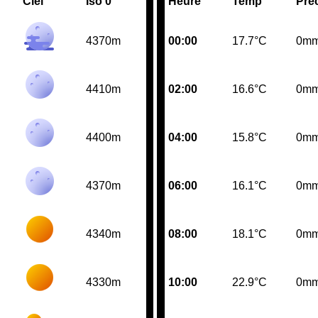
Ciel
Iso 0°
Heure
Temp
Pre
4370m
00:00
17.7°C
0m
4410m
02:00
16.6°C
0m
4400m
04:00
15.8°C
0m
4370m
06:00
16.1°C
0m
4340m
08:00
18.1°C
0m
4330m
10:00
22.9°C
0m