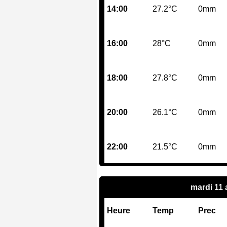
14:00
27.2°C
0mm
16:00
28°C
0mm
18:00
27.8°C
0mm
20:00
26.1°C
0mm
22:00
21.5°C
0mm
mardi 11
Heure
Temp
Prec