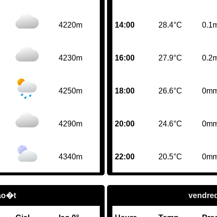
4220m
14:00
28.4°C
0.1
4230m
16:00
27.9°C
0.2
4250m
18:00
26.6°C
0m
4290m
20:00
24.6°C
0m
4340m
22:00
20.5°C
0m
 ao�t
vendred