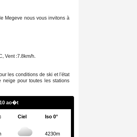
 de Megeve nous vous invitons à
, Vent :
7.8km/h
.
 les conditions de ski et l'état
 neige pour toutes les stations
 10 ao�t
c
Ciel
Iso 0°
m
4230m