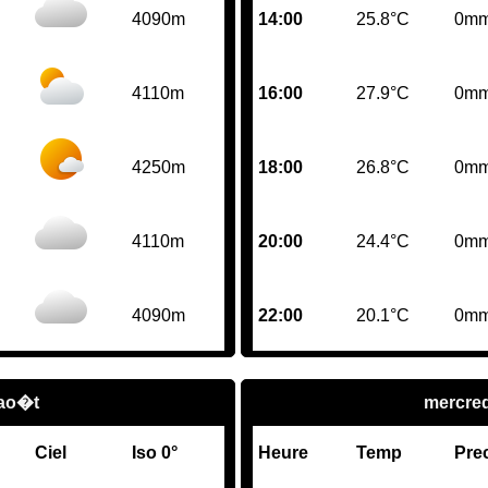
4090m
14:00
25.8°C
0m
4110m
16:00
27.9°C
0m
4250m
18:00
26.8°C
0m
4110m
20:00
24.4°C
0m
4090m
22:00
20.1°C
0m
 ao�t
mercred
Ciel
Iso 0°
Heure
Temp
Pre