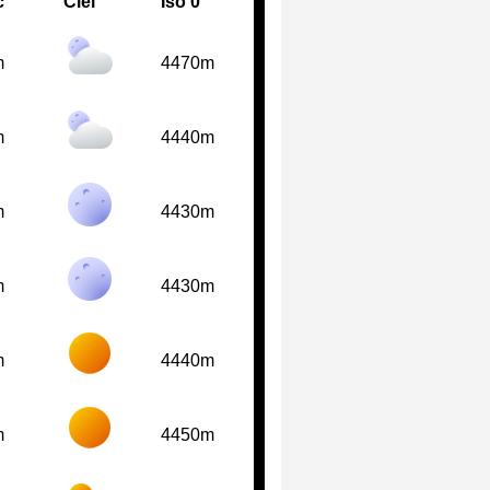
c
Ciel
Iso 0°
m
4470m
m
4440m
m
4430m
m
4430m
m
4440m
m
4450m