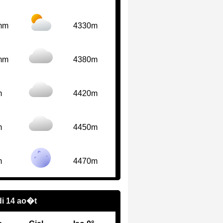
mm
4330m
mm
4380m
m
4420m
m
4450m
m
4470m
i 14 ao�t