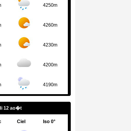
m
4250m
m
4260m
m
4230m
m
4200m
m
4190m
i 12 ao�t
c
Ciel
Iso 0°