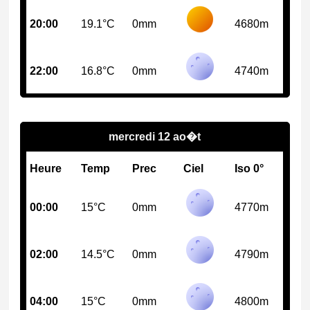
20:00
19.1°C
0mm
4680m
22:00
16.8°C
0mm
4740m
mercredi 12 ao�t
Heure
Temp
Prec
Ciel
Iso 0°
00:00
15°C
0mm
4770m
02:00
14.5°C
0mm
4790m
04:00
15°C
0mm
4800m