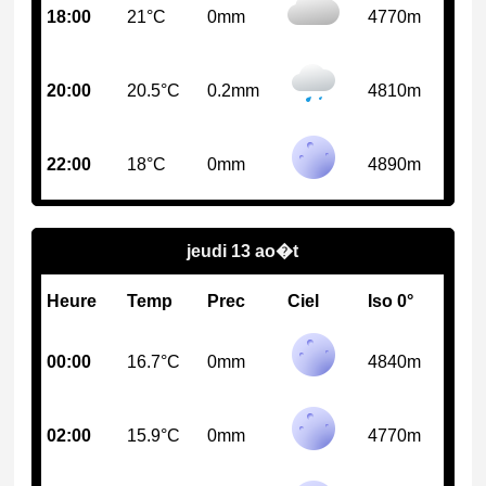
18:00
21°C
0mm
4770m
20:00
20.5°C
0.2mm
4810m
22:00
18°C
0mm
4890m
jeudi 13 ao�t
Heure
Temp
Prec
Ciel
Iso 0°
00:00
16.7°C
0mm
4840m
02:00
15.9°C
0mm
4770m