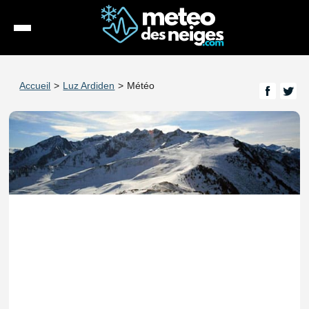
Météo
Accueil
>
Luz Ardiden
>
Météo
Enneigement
Stations
Webcams
Séjours
Espace Pro