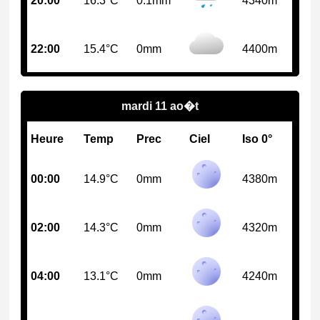
20:00
16.3°C
0.1mm
4340m
22:00
15.4°C
0mm
4400m
mardi 11 ao�t
Heure
Temp
Prec
Ciel
Iso 0°
00:00
14.9°C
0mm
4380m
02:00
14.3°C
0mm
4320m
04:00
13.1°C
0mm
4240m