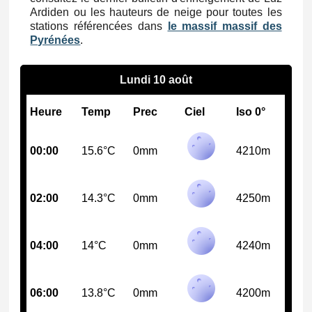
Ardiden ou les hauteurs de neige pour toutes les
stations référencées dans
le massif massif des
Pyrénées
.
Lundi 10 août
Heure
Temp
Prec
Ciel
Iso 0°
00:00
15.6°C
0mm
4210m
02:00
14.3°C
0mm
4250m
04:00
14°C
0mm
4240m
06:00
13.8°C
0mm
4200m