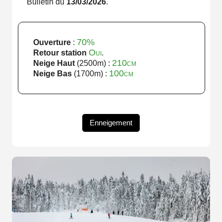
Bulletin du
13/03/2026
.
70%
Ouverture
:
Oui
Retour station
.
210cm
Neige Haut
(2500m) :
100cm
Neige Bas
(1700m) :
Enneigement