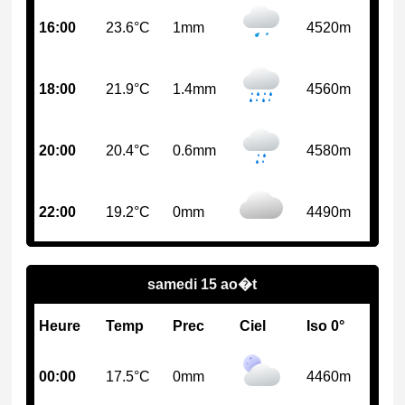
16:00
23.6°C
1mm
4520m
18:00
21.9°C
1.4mm
4560m
20:00
20.4°C
0.6mm
4580m
22:00
19.2°C
0mm
4490m
samedi 15 ao�t
Heure
Temp
Prec
Ciel
Iso 0°
00:00
17.5°C
0mm
4460m