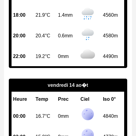
18:00
21.9°C
1.4mm
4560m
20:00
20.4°C
0.6mm
4580m
22:00
19.2°C
0mm
4490m
vendredi 14 ao�t
Heure
Temp
Prec
Ciel
Iso 0°
00:00
16.7°C
0mm
4840m