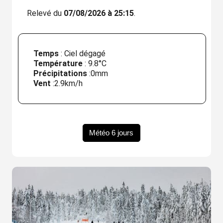
Relevé du
07/08/2026 à 25:15
.
Temps
: Ciel dégagé
Température
:
9.8°C
Précipitations
:
0mm
Vent
:
2.9km/h
Météo 6 jours