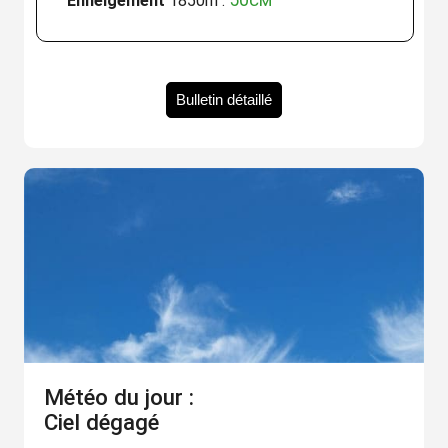
50cm
Enneigement
1850m :
Bulletin détaillé
Météo du jour :
Ciel dégagé