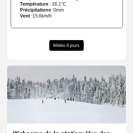
Température
:
26.1°C
Précipitations
:
0mm
Vent
:
15.6km/h
Météo 6 jours