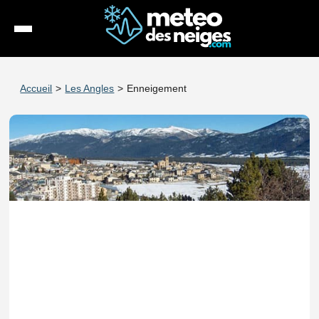
Météo
Accueil
>
Les Angles
>
Enneigement
Enneigement
Stations
Webcams
Séjours
Espace Pro