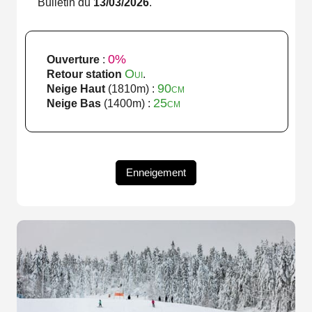
Bulletin du
13/03/2026
.
0%
Ouverture
:
Oui
Retour station
.
90cm
Neige Haut
(1810m) :
25cm
Neige Bas
(1400m) :
Enneigement