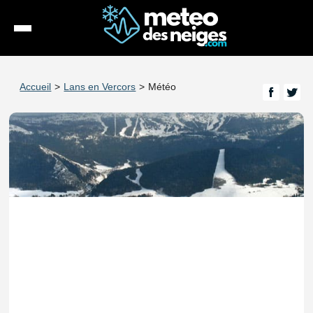
Météo
Accueil
>
Lans en Vercors
>
Météo
Enneigement
Stations
Webcams
Séjours
Espace Pro