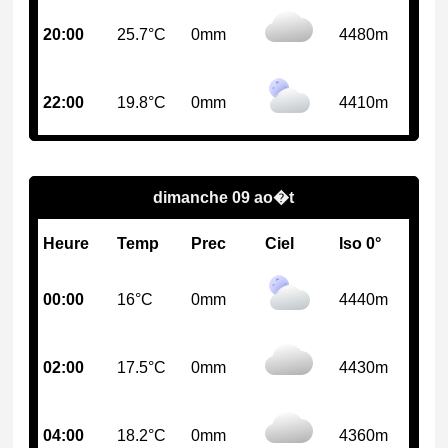
20:00
25.7°C
0mm
4480m
22:00
19.8°C
0mm
4410m
dimanche 09 ao�t
Heure
Temp
Prec
Ciel
Iso 0°
00:00
16°C
0mm
4440m
02:00
17.5°C
0mm
4430m
04:00
18.2°C
0mm
4360m