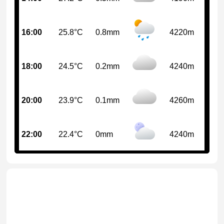
16:00
25.8°C
0.8mm
4220m
18:00
24.5°C
0.2mm
4240m
20:00
23.9°C
0.1mm
4260m
22:00
22.4°C
0mm
4240m