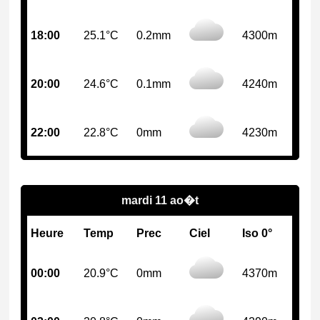
18:00
25.1°C
0.2mm
4300m
20:00
24.6°C
0.1mm
4240m
22:00
22.8°C
0mm
4230m
mardi 11 ao�t
Heure
Temp
Prec
Ciel
Iso 0°
00:00
20.9°C
0mm
4370m