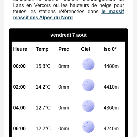
Lans en Vercors ou les hauteurs de neige pour
toutes les stations référencées dans
le massif
massif des Alpes du Nord
.
vendredi 7 août
Heure
Temp
Prec
Ciel
Iso 0°
00:00
15.8°C
0mm
4480m
02:00
14.2°C
0mm
4410m
04:00
12.7°C
0mm
4360m
06:00
12.2°C
0mm
4240m