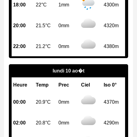
18:00
22°C
1mm
4300m
20:00
21.5°C
0mm
4320m
22:00
21.2°C
0mm
4380m
lundi 10 ao�t
Heure
Temp
Prec
Ciel
Iso 0°
00:00
20.9°C
0mm
4370m
02:00
20.8°C
0mm
4290m