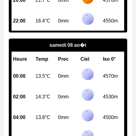
20:00
21.7°C
0mm
4570m
22:00
16.4°C
0mm
4550m
samedi 08 ao�t
Heure
Temp
Prec
Ciel
Iso 0°
00:00
13.5°C
0mm
4570m
02:00
14.3°C
0mm
4530m
04:00
13.8°C
0mm
4500m