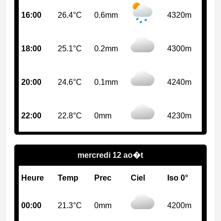
16:00
26.4°C
0.6mm
4320m
18:00
25.1°C
0.2mm
4300m
20:00
24.6°C
0.1mm
4240m
22:00
22.8°C
0mm
4230m
mercredi 12 ao�t
Heure
Temp
Prec
Ciel
Iso 0°
00:00
21.3°C
0mm
4200m