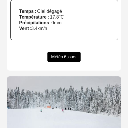
Temps
: Ciel dégagé
Température
:
17.8°C
Précipitations
:
0mm
Vent
:
3.4km/h
Météo 6 jours