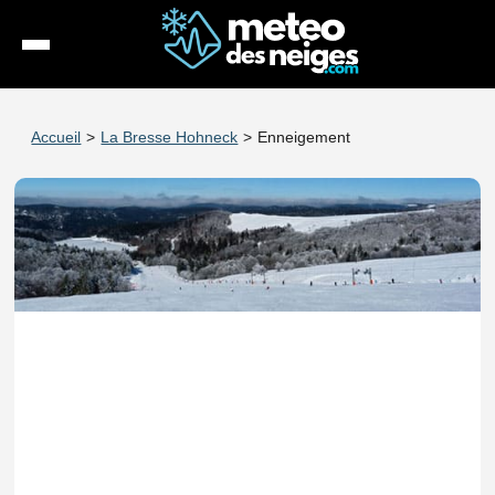
Météo
Accueil
>
La Bresse Hohneck
>
Enneigement
Enneigement
Stations
Webcams
Séjours
Espace Pro