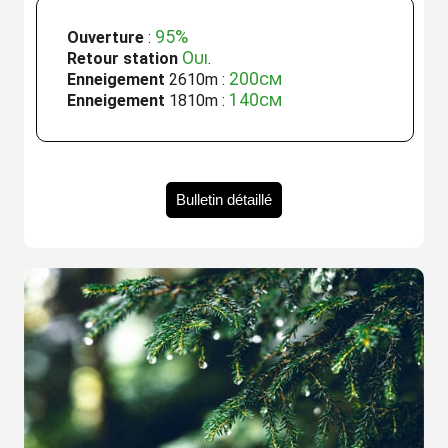
95%
Ouverture
:
Oui
Retour station
.
200cm
Enneigement
2610m :
140cm
Enneigement
1810m :
Bulletin détaillé