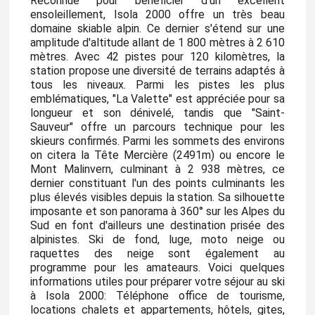
Reconnue pour bénéficier d'un excellent
ensoleillement, Isola 2000 offre un très beau
domaine skiable alpin. Ce dernier s'étend sur une
amplitude d'altitude allant de 1 800 mètres à 2 610
mètres. Avec 42 pistes pour 120 kilomètres, la
station propose une diversité de terrains adaptés à
tous les niveaux. Parmi les pistes les plus
emblématiques, "La Valette" est appréciée pour sa
longueur et son dénivelé, tandis que "Saint-
Sauveur" offre un parcours technique pour les
skieurs confirmés. Parmi les sommets des environs
on citera la Tête Mercière (2491m) ou encore le
Mont Malinvern, culminant à 2 938 mètres, ce
dernier constituant l'un des points culminants les
plus élevés visibles depuis la station. Sa silhouette
imposante et son panorama à 360° sur les Alpes du
Sud en font d'ailleurs une destination prisée des
alpinistes. Ski de fond, luge, moto neige ou
raquettes des neige sont également au
programme pour les amateaurs. Voici quelques
informations utiles pour préparer votre séjour au ski
à Isola 2000: Téléphone office de tourisme,
locations chalets et appartements, hôtels, gites,