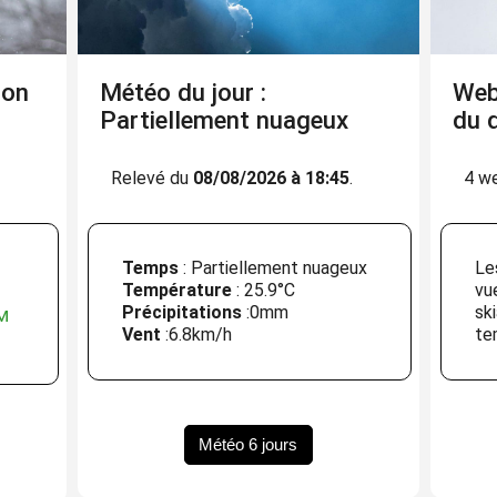
ion
Météo du jour :
Web
Partiellement nuageux
du 
Relevé du
08/08/2026 à 18:45
.
4 w
Temps
: Partiellement nuageux
Le
Température
:
25.9°C
vu
Précipitations
:
0mm
sk
m
Vent
:
6.8km/h
te
Météo 6 jours