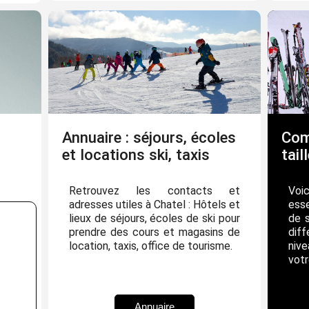
Annuaire : séjours, écoles
Com
et locations ski, taxis
tail
Retrouvez les contacts et
Voi
adresses utiles à Chatel : Hôtels et
esse
lieux de séjours, écoles de ski pour
de 
prendre des cours et magasins de
dif
location, taxis, office de tourisme.
niv
votr
Annuaire