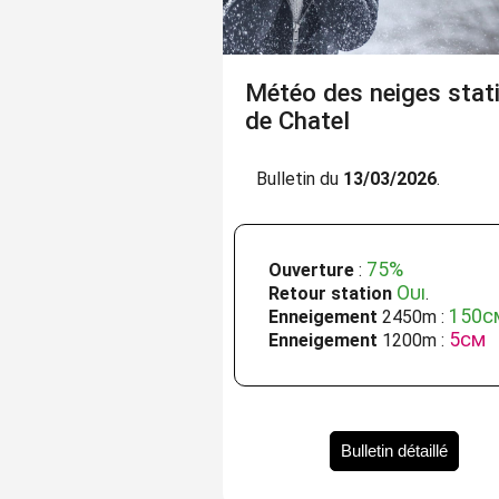
Météo des neiges stat
de Chatel
Bulletin du
13/03/2026
.
75%
Ouverture
:
Oui
Retour station
.
150c
Enneigement
2450m :
5cm
Enneigement
1200m :
Bulletin détaillé