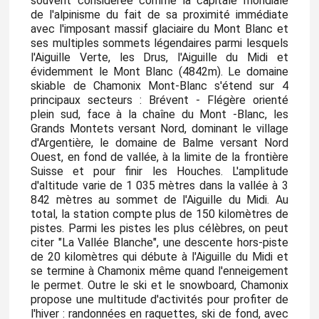
souvent considérée comme la capitale mondiale
de l'alpinisme du fait de sa proximité immédiate
avec l'imposant massif glaciaire du Mont Blanc et
ses multiples sommets légendaires parmi lesquels
l'Aiguille Verte, les Drus, l'Aiguille du Midi et
évidemment le Mont Blanc (4842m). Le domaine
skiable de Chamonix Mont-Blanc s'étend sur 4
principaux secteurs : Brévent - Flégère orienté
plein sud, face à la chaîne du Mont -Blanc, les
Grands Montets versant Nord, dominant le village
d'Argentière, le domaine de Balme versant Nord
Ouest, en fond de vallée, à la limite de la frontière
Suisse et pour finir les Houches. L'amplitude
d'altitude varie de 1 035 mètres dans la vallée à 3
842 mètres au sommet de l'Aiguille du Midi. Au
total, la station compte plus de 150 kilomètres de
pistes. Parmi les pistes les plus célèbres, on peut
citer "La Vallée Blanche", une descente hors-piste
de 20 kilomètres qui débute à l'Aiguille du Midi et
se termine à Chamonix même quand l'enneigement
le permet. Outre le ski et le snowboard, Chamonix
propose une multitude d'activités pour profiter de
l'hiver : randonnées en raquettes, ski de fond, avec