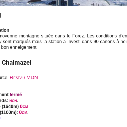
l
ation
moyenne montagne située dans le Forez. Les conditions d'en
x y sont marqués mais la station a investi dans 90 canons à n
n bon enneigement.
e Chalmazel
Réseau MDN
urce:
ement
fermé
non
ieds:
.
0cm
e (1640m)
0cm
 (1100m):
.