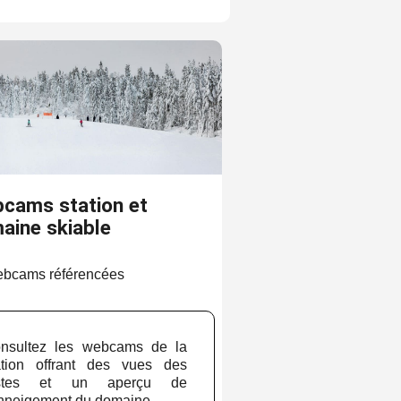
cams station et
aine skiable
ebcams référencées
nsultez les webcams de la
ation offrant des vues des
istes et un aperçu de
enneigement du domaine.