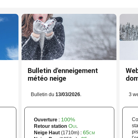
Bulletin d'enneigement
Web
météo neige
dom
.
Bulletin du
13/03/2026
.
3 w
100%
Co
Ouverture
:
Oui
st
Retour station
.
p
65cm
Neige Haut
(1710m) :
l'